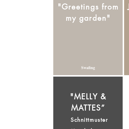
"Greetings from
my garden"
Swafing
"MELLY &
MATTES”
Schnittmuster