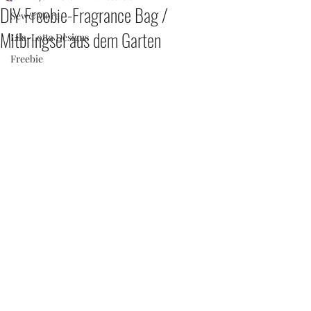
DIY Freebie-Fragrance Bag /
Sew&More
Mitbringsel aus dem Garten
Lila-Lotta Designs
Freebie