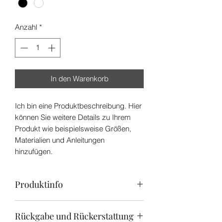
Anzahl
*
In den Warenkorb
Ich bin eine Produktbeschreibung. Hier
können Sie weitere Details zu Ihrem
Produkt wie beispielsweise Größen,
Materialien und Anleitungen
hinzufügen.
Produktinfo
Ich bin ein Produktdetail. Hier können
Rückgabe und Rückerstattung
Sie weitere Details zu Ihrem Produkt